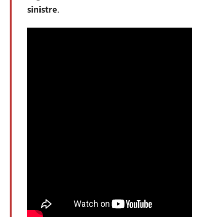
sinistre
.